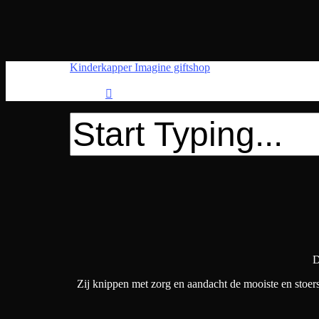
Skip
to
main
content
Kinderkapper Imagine giftshop
instagram
Close
Search
D
Zij knippen met zorg en aandacht de mooiste en stoerst